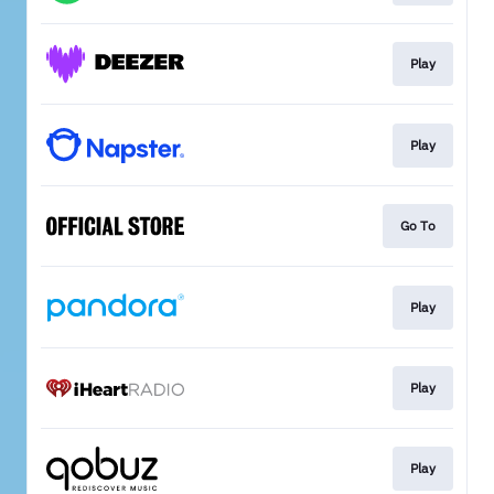
Play
Play
Go To
Play
Play
Play